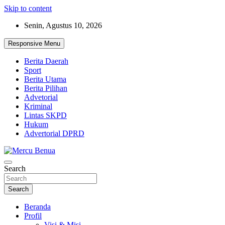
Skip to content
Senin, Agustus 10, 2026
Responsive Menu
Berita Daerah
Sport
Berita Utama
Berita Pilihan
Advetorial
Kriminal
Lintas SKPD
Hukum
Advertorial DPRD
Suara Masyarakat Bawah
Search
Mercu Benua
Search
Beranda
Profil
Visi & Misi