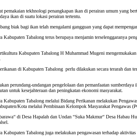
 pemakaian tekhnologi penangkapan ikan di perairan umum yang bert
a ikan di suatu lokasi perairan tertentu.
bang biak bagi ikan telah mengalami gangguan yang dapat mempengaru
 Kabupaten Tabalong terus berupaya menjamin terselenggaranya peng
rtikultura Kabupaten Tabalong H Muhammad Mugeni mengemukakan un
.
erikanan di Kabupaten Tabalong perlu dilakukan secara terarah dan t
sanakan perundang-undangan pengelolaan dan pemanfaatan sumberdaya
utan untuk kesejahteraan dan peningkatan ekonomi masyarakat.
ra Kabupaten Tabalong melalui Bidang Perikanan melakukan Pengaw
Kabupaten/Kota melalui Pembinaan Kelompok Masyarakat Pengawa
awa“ di Desa Hapalah dan Undan “Suka Makmur“ Desa Habau Hul
lsel.
ura Kabupaten Tabalong juga melakukan pengawasan terhadap akti