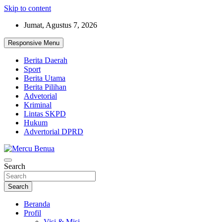
Skip to content
Jumat, Agustus 7, 2026
Responsive Menu
Berita Daerah
Sport
Berita Utama
Berita Pilihan
Advetorial
Kriminal
Lintas SKPD
Hukum
Advertorial DPRD
Suara Masyarakat Bawah
Search
Mercu Benua
Search
Beranda
Profil
Visi & Misi