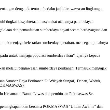
entangan dengan ketentuan berlaku jauh dari wawasan lingkungan
hi tingkat kesejahteraan masyarakat utamanya para nelayan.
elolaan dan pemanfaatan sumberdaya hayati secara berdayaguna dan
tuk menjaga kelestarian sumberdaya perairan, mencegah punahnya
erpadu untuk menjaga populasi sumberdaya ikan”, ujarnya kepada
 ikan melalui pengawasan sumberdaya perikanan. Termasuk mengajak
asan Sumber Daya Perikanan Di Wilayah Sungai, Danau, Waduk,
s (POKMASWAS).
u Kecamatan Banua Lawas dan pembinaan Pokmaswas Se-
vitas penangkapan ikan bersama POKMASWAS “Undan Awarna“ dan