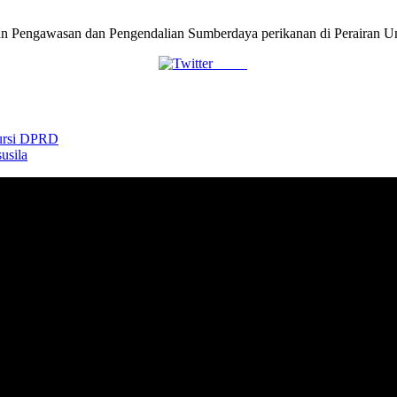
gan Pengawasan dan Pengendalian Sumberdaya perikanan di Perairan U
Tweet
Kursi DPRD
usila