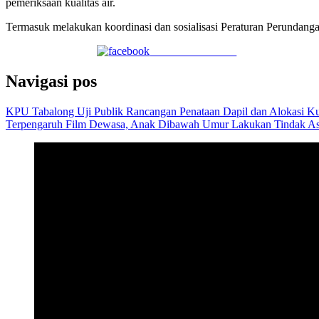
pemeriksaan kualitas air.
Termasuk melakukan koordinasi dan sosialisasi Peraturan Perundan
Share on Facebook
Navigasi pos
KPU Tabalong Uji Publik Rancangan Penataan Dapil dan Alokasi 
Terpengaruh Film Dewasa, Anak Dibawah Umur Lakukan Tindak As