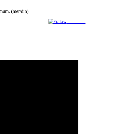
mum. (mer/din)
Follow us