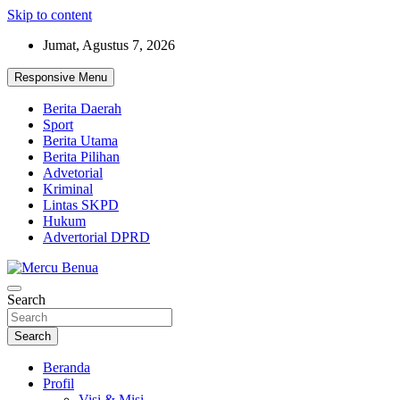
Skip to content
Jumat, Agustus 7, 2026
Responsive Menu
Berita Daerah
Sport
Berita Utama
Berita Pilihan
Advetorial
Kriminal
Lintas SKPD
Hukum
Advertorial DPRD
Suara Masyarakat Bawah
Search
Mercu Benua
Search
Beranda
Profil
Visi & Misi