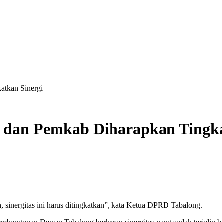
tkan Sinergi
an Pemkab Diharapkan Tingka
, sinergitas ini harus ditingkatkan”, kata Ketua DPRD Tabalong.
nan Dewan Tabalong berharap sinergitas yang sudah terjalin baik sel