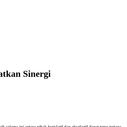
tkan Sinergi
ama ini antara pihak legislatif dan eksekutif dapat terus terjaga